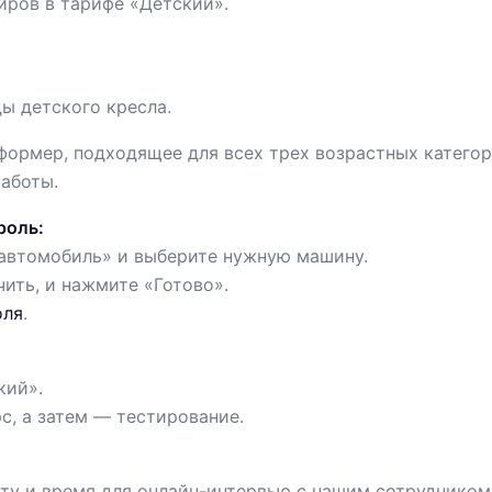
иров в тарифе «Детский».
ды детского кресла.
рмер, подходящее для всех трех возрастных категори
работы.
роль:
 автомобиль» и выберите нужную машину.
ить, и нажмите «Готово».
оля
.
кий».
, а затем — тестирование.
ту и время для онлайн-интервью с нашим сотрудником