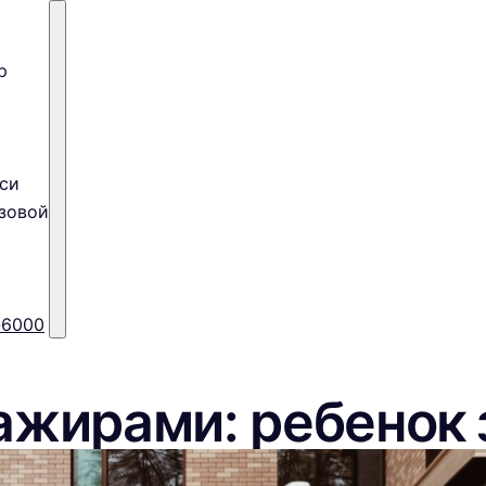
р
си
зовой
-6000
ажирами: ребенок 