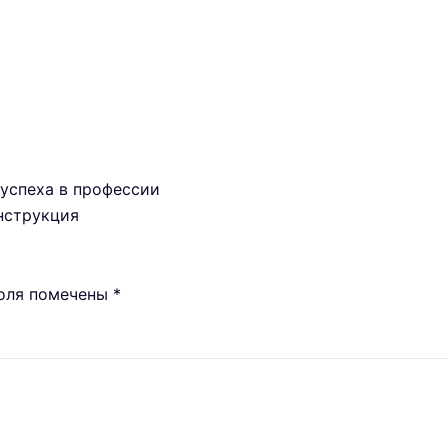
 успеха в профессии
нструкция
поля помечены
*