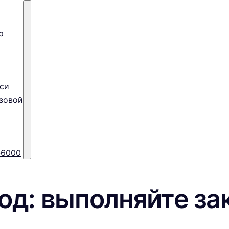
р
си
зовой
-6000
од: выполняйте за