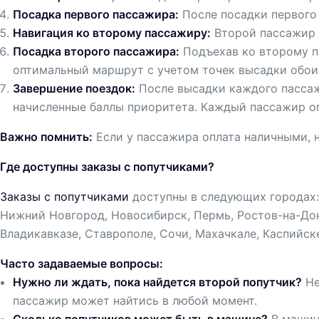
Посадка первого пассажира:
После посадки первого
Навигация ко второму пассажиру:
Второй пассажир б
Посадка второго пассажира:
Подъехав ко второму п
оптимальный маршрут с учетом точек высадки обои
Завершение поездок:
После высадки каждого пассаж
начисленные баллы приоритета. Каждый пассажир оп
Важно помнить:
Если у пассажира оплата наличными, н
Где доступны заказы с попутчиками?
Заказы с попутчиками
доступны в следующих городах: 
Нижний Новгород, Новосибирск, Пермь, Ростов-на-Дону
Владикавказе, Ставрополе, Сочи, Махачкале, Каспийске
Часто задаваемые вопросы:
Нужно ли ждать, пока найдется второй попутчик?
Не
пассажир может найтись в любой момент.
Сколько попутчиков может быть в машине?
В машине