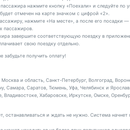
 пассажира нажмите кнопку «Поехали» и следуйте по 
удет отмечен на карте значком с цифрой «2».
ассажиру, нажмите «На месте», а после его посадки —
х пассажиров.
ира завершите соответствующую поездку в приложении
лачивает свою поездку отдельно.
е забудьте получить оплату!
Москва и область, Санкт-Петербург, Волгоград, Вороне
, Самара, Саратов, Тюмень, Уфа, Челябинск и Ярослав
, Владивостоке, Хабаровске, Иркутске, Омске, Оренбург
т, останавливаться и ждать не нужно. Система начнет 
 может находиться не более двух попутчиков одновр