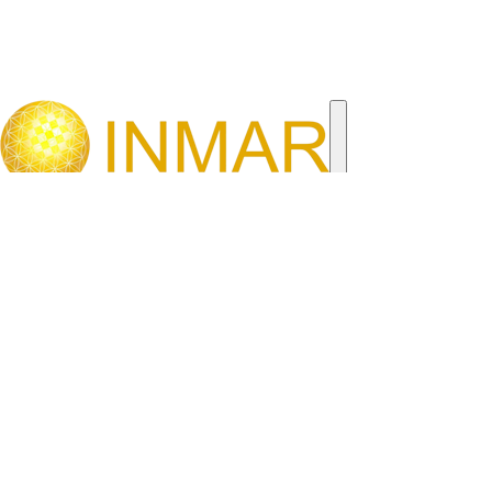
Главная
Вакансии
Пеший курьер
Вело курьер
Мото курьер
Авто курьер
Водитель такси
Водитель грузовой
Вопросы
Блог
Регистрация
+7 (926) 520-6000