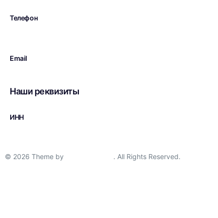
Телефон
+7 (926) 520-6000
Email
brand-taxi@mail.ru
Наши реквизиты
ИНН
3906241106
© 2026 Theme by
AlgorithmSEO
. All Rights Reserved.