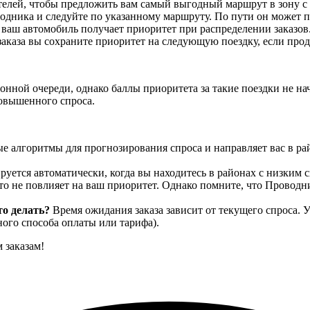
телей, чтобы предложить вам самый выгодный маршрут в зону с 
ника и следуйте по указанному маршруту. По пути он может пр
аш автомобиль получает приоритет при распределении заказов. 
заказа вы сохраните приоритет на следующую поездку, если прод
онной очереди, однако баллы приоритета за такие поездки не на
повышенного спроса.
 алгоритмы для прогнозирования спроса и направляет вас в рай
уется автоматически, когда вы находитесь в районах с низким 
то не повлияет на ваш приоритет. Однако помните, что Проводн
то делать?
Время ожидания заказа зависит от текущего спроса. У
ого способа оплаты или тарифа).
 заказам!