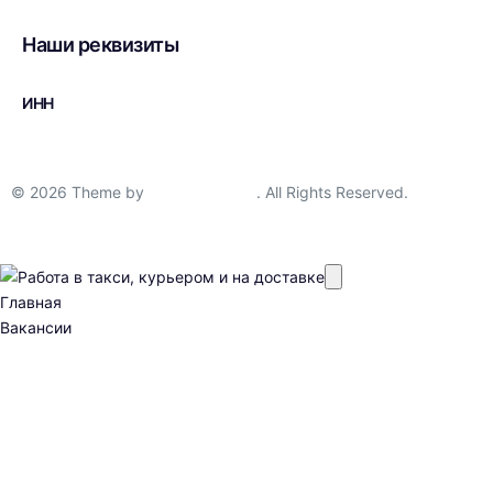
brand-taxi@mail.ru
Наши реквизиты
ИНН
3906241106
© 2026 Theme by
AlgorithmSEO
. All Rights Reserved.
Главная
Вакансии
Пеший курьер
Вело курьер
Мото курьер
Авто курьер
Водитель такси
Водитель грузовой