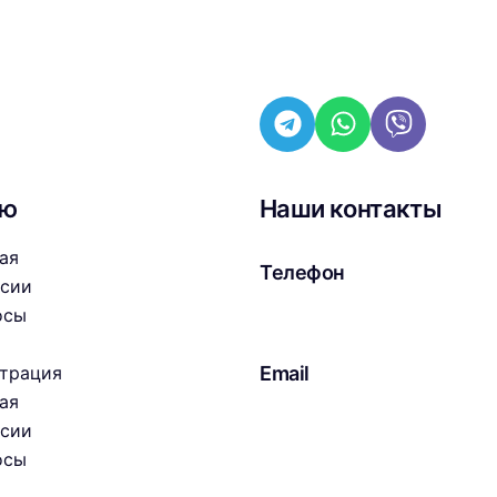
ню
Наши контакты
ая
Телефон
нсии
+7 (926) 520-6000
осы
страция
Email
ая
brand-taxi@mail.ru
нсии
осы