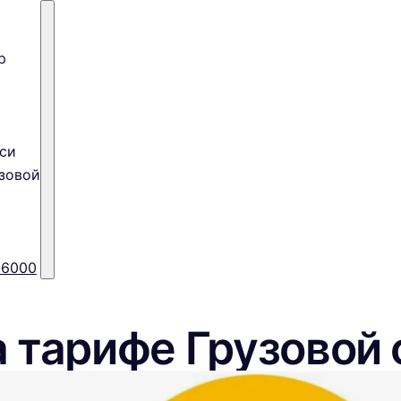
р
си
зовой
-6000
 тарифе Грузовой 