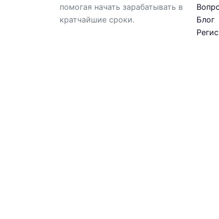
помогая начать зарабатывать в
Вопр
кратчайшие сроки.
Блог
Реги
© 2026 Theme by
AlgorithmSEO
. All Right
Главная
Вакансии
Пеший курьер
Вело курьер
Мото курьер
Авто курьер
Водитель такси
Водитель грузовой
Вопросы
Блог
Регистрация