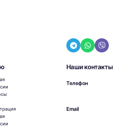
ню
Наши контакты
ая
Телефон
нсии
+7 (926) 520-6000
осы
страция
Email
ая
brand-taxi@mail.ru
нсии