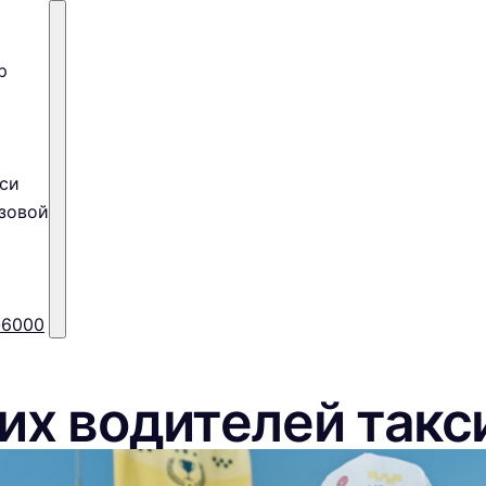
р
си
зовой
-6000
их водителей такс